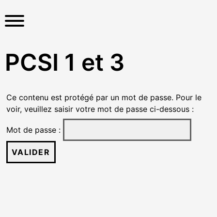
S
k
i
p
t
PCSI 1 et 3
o
c
o
Ce contenu est protégé par un mot de passe. Pour le
n
voir, veuillez saisir votre mot de passe ci-dessous :
t
e
Mot de passe :
n
t