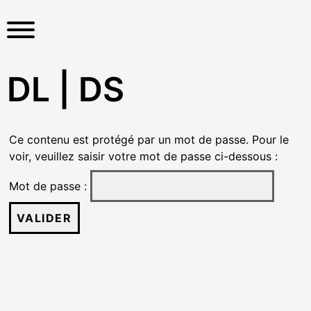
S
k
i
p
t
DL | DS
o
c
o
Ce contenu est protégé par un mot de passe. Pour le
n
voir, veuillez saisir votre mot de passe ci-dessous :
t
e
Mot de passe :
n
t