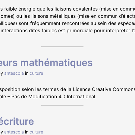
us faible énergie que les liaisons covalentes (mise en com
tomes) ou les liaisons métalliques (mise en commun d’élec
alliques) sont fréquemment rencontrées au sein des espèce
teractions dites faibles est primordiale pour interpréter l
eurs mathématiques
by
antescola
in
culture
disposition selon les termes de la Licence Creative Commons
le – Pas de Modification 4.0 International.
écriture
by
antescola
in
culture