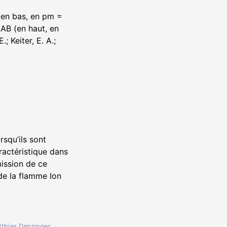
 (en bas, en pm =
 AB (en haut, en
 Keiter, E. A.;
rsqu’ils sont
ractéristique dans
mission de ce
de la flamme Ion
thias Danzinger