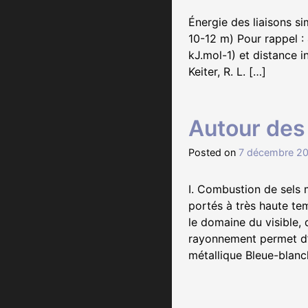
Énergie des liaisons s
10-12 m) Pour rappel : 
kJ.mol-1) et distance i
Keiter, R. L. […]
Autour des
Posted on
7 décembre 2
I. Combustion de sels m
portés à très haute te
le domaine du visible, 
rayonnement permet d’a
métallique Bleue-blanc