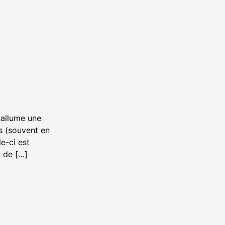
 allume une
is (souvent en
e-ci est
t de […]