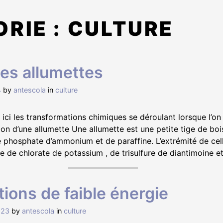
RIE :
CULTURE
des allumettes
4
by
antescola
in
culture
ici les transformations chimiques se déroulant lorsque l’on
ion d’une allumette Une allumette est une petite tige de bo
 phosphate d’ammonium et de paraffine. L’extrémité de cell
de chlorate de potassium , de trisulfure de diantimoine e
tions de faible énergie
023
by
antescola
in
culture