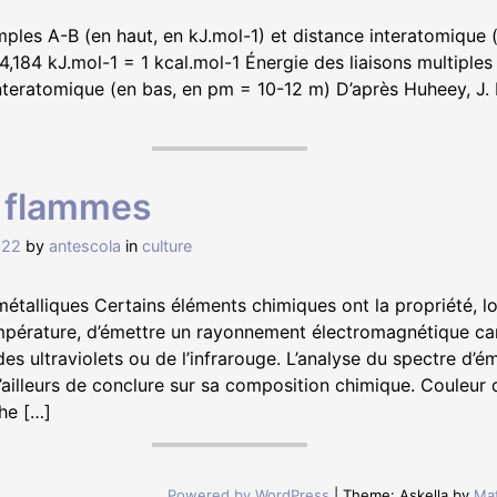
imples A-B (en haut, en kJ.mol-1) et distance interatomique
4,184 kJ.mol-1 = 1 kcal.mol-1 Énergie des liaisons multiples
nteratomique (en bas, en pm = 10-12 m) D’après Huheey, J. E.;
 flammes
022
by
antescola
in
culture
étalliques Certains éléments chimiques ont la propriété, lo
mpérature, d’émettre un rayonnement électromagnétique ca
des ultraviolets ou de l’infrarouge. L’analyse du spectre d’é
illeurs de conclure sur sa composition chimique. Couleur 
he […]
Powered by WordPress
|
Theme: Askella by
Mat