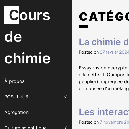
S
Cours
k
CATÉGO
i
p
t
de
o
La chimie 
c
o
chimie
Posted on
27 février 202
n
t
Essayons de décrypter 
e
allumette ! I. Composit
n
À propos
peuplier) imprégnée de
t
composée d’un mélange 
PCSI 1 et 3
Les interac
Agrégation
Posted on
7 novembre 2
Culture scientifique